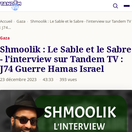
Accueil
›
Gaza
›
Shmoolik : Le Sable et le Sabre - l'interview sur Tandem TV
: J74…
Gaza
Shmoolik : Le Sable et le Sabre
- l'interview sur Tandem TV :
J74 Guerre Hamas Israel
23 décembre 2023
·
43:33
·
393 vues