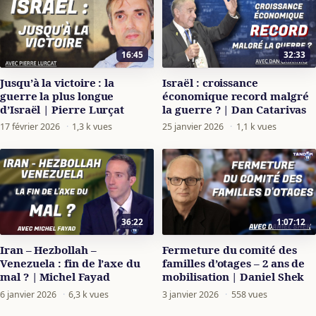
16:45
32:33
Jusqu’à la victoire : la
Israël : croissance
guerre la plus longue
économique record malgré
d’Israël | Pierre Lurçat
la guerre ? | Dan Catarivas
17 février 2026
·
1,3 k vues
25 janvier 2026
·
1,1 k vues
36:22
1:07:12
Iran – Hezbollah –
Fermeture du comité des
Venezuela : fin de l’axe du
familles d’otages – 2 ans de
mal ? | Michel Fayad
mobilisation | Daniel Shek
6 janvier 2026
·
6,3 k vues
3 janvier 2026
·
558 vues