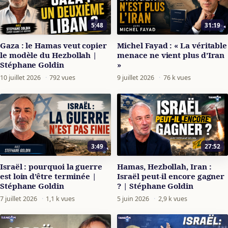
5:48
31:19
Gaza : le Hamas veut copier
Michel Fayad : « La véritable
le modèle du Hezbollah |
menace ne vient plus d’Iran
Stéphane Goldin
»
10 juillet 2026
·
792 vues
9 juillet 2026
·
76 k vues
3:49
27:52
Israël : pourquoi la guerre
Hamas, Hezbollah, Iran :
est loin d’être terminée |
Israël peut-il encore gagner
Stéphane Goldin
? | Stéphane Goldin
7 juillet 2026
·
1,1 k vues
5 juin 2026
·
2,9 k vues