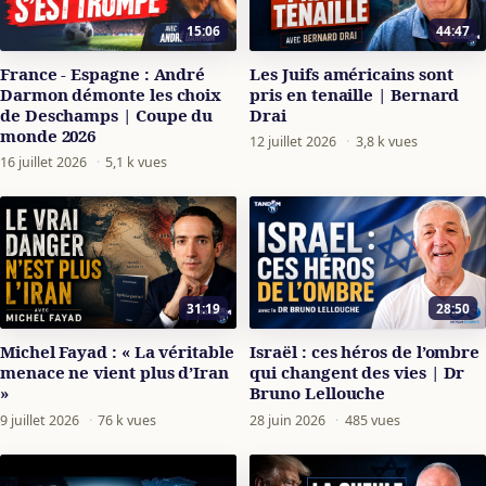
15:06
44:47
France - Espagne : André
Les Juifs américains sont
Darmon démonte les choix
pris en tenaille | Bernard
de Deschamps | Coupe du
Drai
monde 2026
12 juillet 2026
·
3,8 k vues
16 juillet 2026
·
5,1 k vues
31:19
28:50
Michel Fayad : « La véritable
Israël : ces héros de l’ombre
menace ne vient plus d’Iran
qui changent des vies | Dr
»
Bruno Lellouche
9 juillet 2026
·
76 k vues
28 juin 2026
·
485 vues