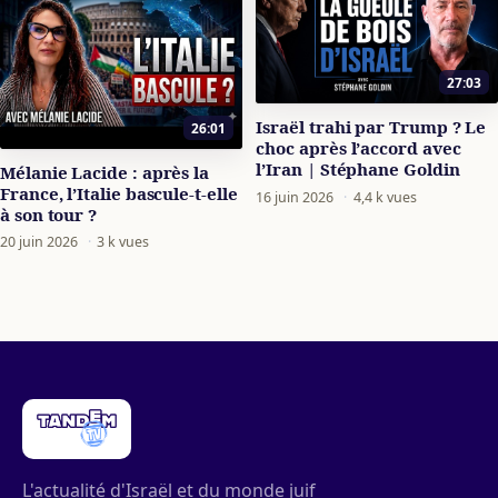
27:03
Israël trahi par Trump ? Le
26:01
choc après l’accord avec
l’Iran | Stéphane Goldin
Mélanie Lacide : après la
France, l’Italie bascule-t-elle
16 juin 2026
·
4,4 k vues
à son tour ?
20 juin 2026
·
3 k vues
L'actualité d'Israël et du monde juif