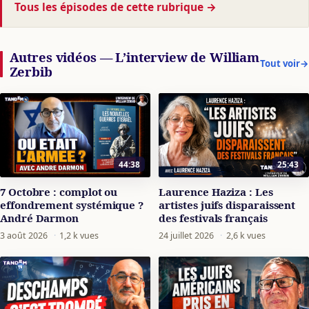
Tous les épisodes de cette rubrique
→
Autres vidéos — L’interview de William
Tout voir
→
Zerbib
44:38
25:43
7 Octobre : complot ou
Laurence Haziza : Les
effondrement systémique ?
artistes juifs disparaissent
André Darmon
des festivals français
3 août 2026
·
1,2 k vues
24 juillet 2026
·
2,6 k vues