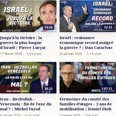
16:45
32:33
Jusqu’à la victoire : la
Israël : croissance
guerre la plus longue
économique record malgré
d’Israël | Pierre Lurçat
la guerre ? | Dan Catarivas
17 février 2026
·
1,3 k vues
25 janvier 2026
·
1,1 k vues
36:22
1:07:12
Iran – Hezbollah –
Fermeture du comité des
Venezuela : fin de l’axe du
familles d’otages – 2 ans de
mal ? | Michel Fayad
mobilisation | Daniel Shek
6 janvier 2026
·
6,3 k vues
3 janvier 2026
·
558 vues