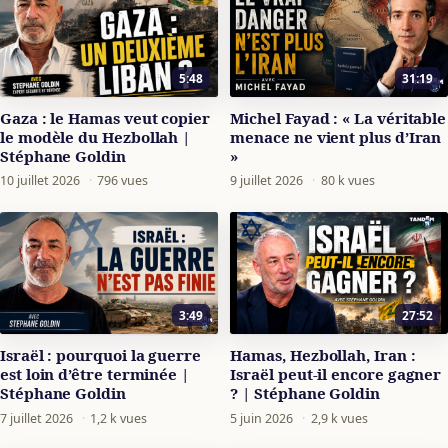
5:48
31:19
Gaza : le Hamas veut copier
Michel Fayad : « La véritable
le modèle du Hezbollah |
menace ne vient plus d’Iran
Stéphane Goldin
»
10 juillet 2026
·
796 vues
9 juillet 2026
·
80 k vues
3:49
27:52
Israël : pourquoi la guerre
Hamas, Hezbollah, Iran :
est loin d’être terminée |
Israël peut-il encore gagner
Stéphane Goldin
? | Stéphane Goldin
7 juillet 2026
·
1,2 k vues
5 juin 2026
·
2,9 k vues