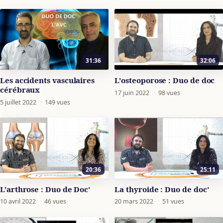
31:36
32:06
Les accidents vasculaires
L'osteoporose : Duo de doc
cérébraux
17 juin 2022
·
98 vues
5 juillet 2022
·
149 vues
20:36
25:11
L'arthrose : Duo de Doc'
La thyroide : Duo de doc'
10 avril 2022
·
46 vues
20 mars 2022
·
51 vues