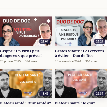
23:01
25:21
Grippe : Un virus plus
Gestes Vitaux : Les erreurs
dangereux que prévu !
à éviter | Duo de Doc
20 janvier 2025
·
534 vues
25 novembre 2024
·
364 vues
18:45
22:37
Plateau santé : Quiz santé #2
Plateau Santé : le quiz