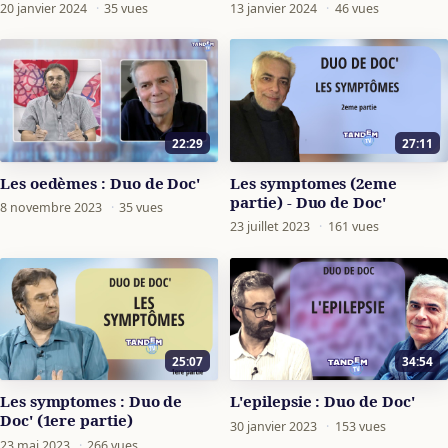
20 janvier 2024
·
35 vues
13 janvier 2024
·
46 vues
22:29
27:11
Les oedèmes : Duo de Doc'
Les symptomes (2eme
partie) - Duo de Doc'
8 novembre 2023
·
35 vues
23 juillet 2023
·
161 vues
25:07
34:54
Les symptomes : Duo de
L'epilepsie : Duo de Doc'
Doc' (1ere partie)
30 janvier 2023
·
153 vues
23 mai 2023
·
266 vues