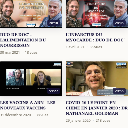
28:18
28:05
DUO DE DOC' :
L'INFARCTUS DU
L'ALIMENTATION DU
MYOCARDE : DUO DE DOC'
NOURRISSON
1 avril 2021
·
36 vues
30 mai 2021
·
18 vues
51:27
29:55
LES VACCINS A ARN - LES
COVID-16 LE POINT EN
NOUVEAUX VACCINS
CHINE EN JANVIER 2020 : DR
NATHANAEL GOLDMAN
31 décembre 2020
·
38 vues
29 janvier 2020
·
213 vues